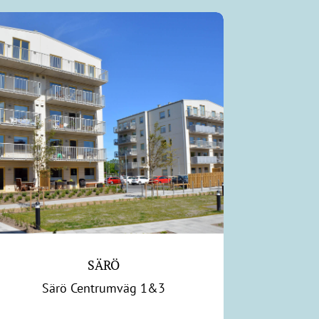
SÄRÖ
Särö Centrumväg 1&3